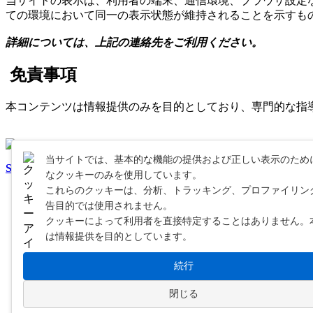
当サイトの表示は、利用者の端末、通信環境、ブラウザ設定
ての環境において同一の表示状態が維持されることを示すも
詳細については、上記の連絡先をご利用ください。
免責事項
本コンテンツは情報提供のみを目的としており、専門的な指
当サイトでは、基本的な機能の提供および正しい表示のため
StockTicker Online
なクッキーのみを使用しています。
これらのクッキーは、分析、トラッキング、プロファイリン
ホーム
告目的では使用されません。
情報案内
クッキーによって利用者を直接特定することはありません。
サイト概要
は情報提供を目的としています。
お問い合わせ
プライバシーポリシー
続行
クッキーポリシー
利用規約
閉じる
免責事項